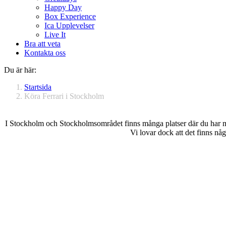
Happy Day
Box Experience
Ica Upplevelser
Live It
Bra att veta
Kontakta oss
Du är här:
Startsida
Köra Ferrari i Stockholm
I Stockholm och Stockholmsområdet finns många platser där du har möjl
Vi lovar dock att det finns nå