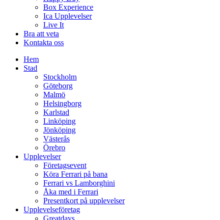
Box Experience
Ica Upplevelser
Live It
Bra att veta
Kontakta oss
Hem
Stad
Stockholm
Göteborg
Malmö
Helsingborg
Karlstad
Linköping
Jönköping
Västerås
Örebro
Upplevelser
Företagsevent
Köra Ferrari på bana
Ferrari vs Lamborghini
Åka med i Ferrari
Presentkort på upplevelser
Upplevelseföretag
Greatdays