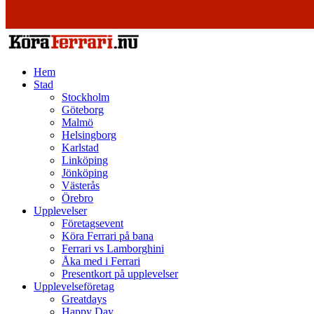
Skip to content
Köra ferrari
Hem
Stad
Stockholm
Göteborg
Malmö
Helsingborg
Karlstad
Linköping
Jönköping
Västerås
Örebro
Upplevelser
Företagsevent
Köra Ferrari på bana
Ferrari vs Lamborghini
Åka med i Ferrari
Presentkort på upplevelser
Upplevelseföretag
Greatdays
Happy Day