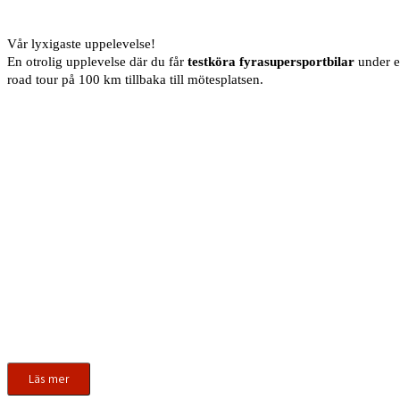
Vår lyxigaste uppelevelse!
En otrolig upplevelse där du får
testköra fyrasupersportbilar
under en
road tour på 100 km tillbaka till mötesplatsen.
Läs mer