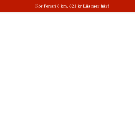
Kör Ferrari 8 km, 821 kr
Läs mer här!