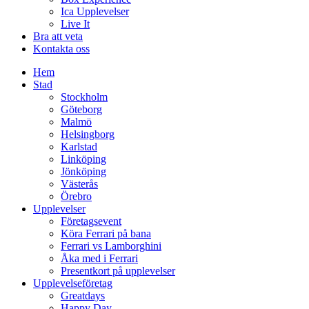
Ica Upplevelser
Live It
Bra att veta
Kontakta oss
Hem
Stad
Stockholm
Göteborg
Malmö
Helsingborg
Karlstad
Linköping
Jönköping
Västerås
Örebro
Upplevelser
Företagsevent
Köra Ferrari på bana
Ferrari vs Lamborghini
Åka med i Ferrari
Presentkort på upplevelser
Upplevelseföretag
Greatdays
Happy Day