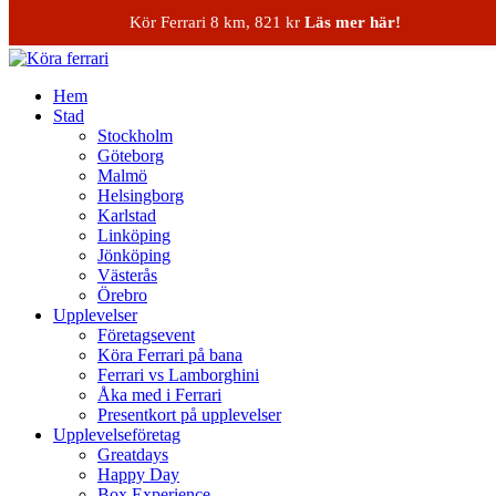
Skip to content
Kör Ferrari 8 km, 821 kr
Läs mer här!
Köra ferrari
Hem
Stad
Stockholm
Göteborg
Malmö
Helsingborg
Karlstad
Linköping
Jönköping
Västerås
Örebro
Upplevelser
Företagsevent
Köra Ferrari på bana
Ferrari vs Lamborghini
Åka med i Ferrari
Presentkort på upplevelser
Upplevelseföretag
Greatdays
Happy Day
Box Experience