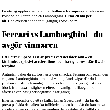
En otrolig upplevelse där du får
testköra tre supersportbilar
– en
Porsche, en Ferrari och en Lamborghini.
Cirka 20 km per
bil.
Upplevelsen är enbart tillgänglig i Stockholm.
Ferrari vs Lamborghini - du
avgör vinnaren
Ett Ferrari Speed Test är precis vad det låter som – ett
kittlande, explosivt accelerations- och hastighetstest där DU är
testpilot.
Antingen väljer du att först testa den smäckra Ferrarin och sedan den
eleganta Lamborghinin – men på vanliga landsvägar där du kan
jämföra känsla, bekvämlighet, ljud och andra viktiga egenskaper
(dock inte maxa hastigheten eftersom vanliga trafikregler och
således även hastighetsbegränsningar gäller).
Eller så genomför du ett så kallat Italian Speed Test – du får då
prova på båda de italienska fullbloden på en bana där du kan maxa
accelerationen och verkligen jämföra de två italienska fullbloden.