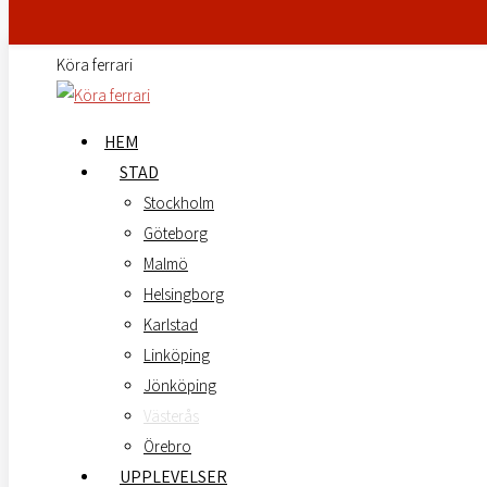
Skip to content
Köra ferrari
HEM
STAD
Stockholm
Göteborg
Malmö
Helsingborg
Karlstad
Linköping
Jönköping
Västerås
Örebro
UPPLEVELSER