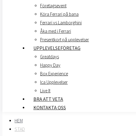
Företagsevent
Köra Ferrari på bana
Ferrari vs Lamborghini
Åka med i Ferrari
Presentkort på upplevelser
UPPLEVELSEFÖRETAG
Greatdays
Happy Day
Box Experience
Ica Upplevelser
Live It
BRA ATT VETA
KONTAKTA OSS
HEM
STAD