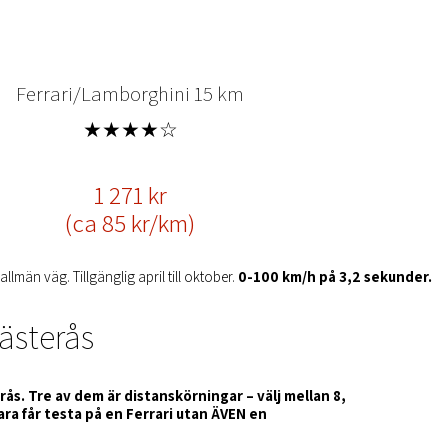
Ferrari/Lamborghini 15 km
★★★★☆
1 271 kr
(ca 85 kr/km)
lmän väg. Tillgänglig april till oktober.
0-100 km/h på 3,2 sekunder.
Västerås
erås. Tre av dem är distanskörningar – välj mellan 8,
bara får testa på en Ferrari utan ÄVEN en