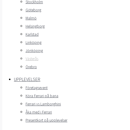
Stockholm
Göteborg
Malmö
Helsingborg
Karlstad
Linköping
Jönköping
Västerås
Örebro
UPPLEVELSER
Företagsevent
Köra Ferrari på bana
Ferrari vs Lamborghini
Åka med i Ferrari
Presentkort på upplevelser