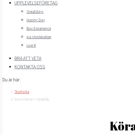
UPPLEVELSEFÖRETAG
Greatdays
Happy Day
Box Experience
Ica Upplevelser
Live It
BRA ATT VETA
KONTAKTA OSS
Du är här:
Startsida
Köra Ferrari i Västerås
Köra