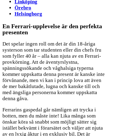
Linköping
Örebro
Helsingborg
En Ferrari-upplevelse är den perfekta
presenten
Det spelar ingen roll om det är din 18-åriga
systerson som tar studenten eller din chefs fru
som fyller 40 år – alla kan njuta av en Ferrari-
provkörning. Att de äventyrslystna,
spänningssökande och våghalsiga typerna
kommer uppskatta denna present är kanske inte
förvånande, men vi kan i princip lova att även
de mer bakåtlutade, lugna och kanske till och
med ängsliga personerna kommer uppskatta
denna gåva.
Ferrarins gaspedal går nämligen att trycka i
botten, men du måste inte! Lika många som
önskar köra så snabbt som möjligt sätter sig
istället bekvämt i förarsätet och väljer att njuta
av en lyxig åktur i en exklusiv bil. Det är