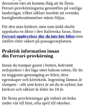
dessutom värt att komma ihåg att de flesta
Ferrari-provkörningarna genomförs på vanliga
landsvägar, vilket såklart innebär att svenska
hastighetsbestämmelser måste följas.
För den utan körkort, men som ändå skulle
uppskatta en åktur i den Italienska faran, finns
Ferrari-upplevelser där du inte kör bilen
utan
istället sitter säkert på passagerarplatsen.
Praktisk information innan
din Ferrari-provkörning
Innan du trampar gasen i botten, bekvämt
nedsjunken i det låga sätet bakom ratten, får du
en noggrann genomgång av bilen, dess
egenskaper och körteknik. Ingenting lämnas åt
slumpen – allt som krävs är att du är nykter, har
körkort och såklart är äldre än 18 år.
De flesta provkörningar går enbart att boka
under vår till höst, ofta april till oktober.