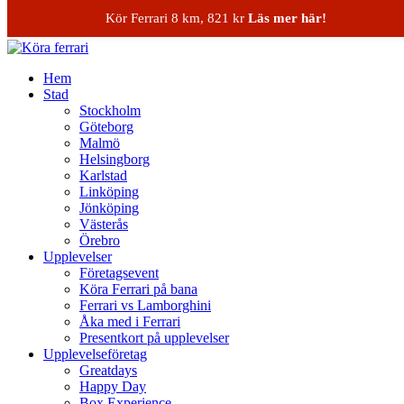
Skip to content
Kör Ferrari 8 km, 821 kr
Läs mer här!
Köra ferrari
Hem
Stad
Stockholm
Göteborg
Malmö
Helsingborg
Karlstad
Linköping
Jönköping
Västerås
Örebro
Upplevelser
Företagsevent
Köra Ferrari på bana
Ferrari vs Lamborghini
Åka med i Ferrari
Presentkort på upplevelser
Upplevelseföretag
Greatdays
Happy Day
Box Experience