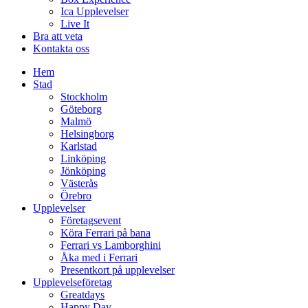
Ica Upplevelser
Live It
Bra att veta
Kontakta oss
Hem
Stad
Stockholm
Göteborg
Malmö
Helsingborg
Karlstad
Linköping
Jönköping
Västerås
Örebro
Upplevelser
Företagsevent
Köra Ferrari på bana
Ferrari vs Lamborghini
Åka med i Ferrari
Presentkort på upplevelser
Upplevelseföretag
Greatdays
Happy Day